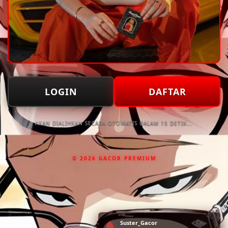
LOGIN
DAFTAR
AKAN DIALIHKAN SECARA OTOMATIS DALAM 15 DETIK...
© 2026 GACOR PREMIUM
Suster_Gacor
🩸
WD Rp19.250.000