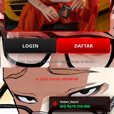
LOGIN
DAFTAR
AKAN DIALIHKAN SECARA OTOMATIS DALAM 15 DETIK...
© 2026 GACOR PREMIUM
Suster_Gacor
🩸
WD Rp19.250.000