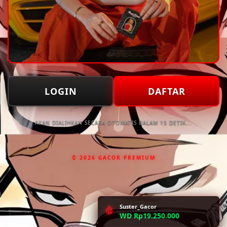
LOGIN
DAFTAR
AKAN DIALIHKAN SECARA OTOMATIS DALAM 15 DETIK...
© 2026 GACOR PREMIUM
Suster_Gacor
🩸
WD Rp19.250.000