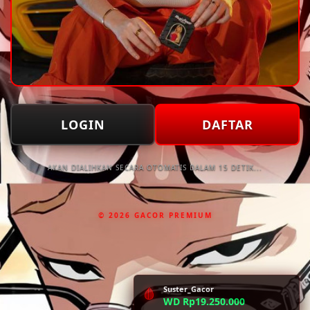
LOGIN
DAFTAR
AKAN DIALIHKAN SECARA OTOMATIS DALAM 15 DETIK...
© 2026 GACOR PREMIUM
Suster_Gacor
🩸
WD Rp19.250.000