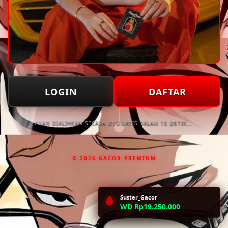
LOGIN
DAFTAR
AKAN DIALIHKAN SECARA OTOMATIS DALAM 15 DETIK...
© 2026 GACOR PREMIUM
Suster_Gacor
🩸
WD Rp19.250.000