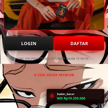
LOGIN
DAFTAR
AKAN DIALIHKAN SECARA OTOMATIS DALAM 15 DETIK...
© 2026 GACOR PREMIUM
Suster_Gacor
🩸
WD Rp19.250.000