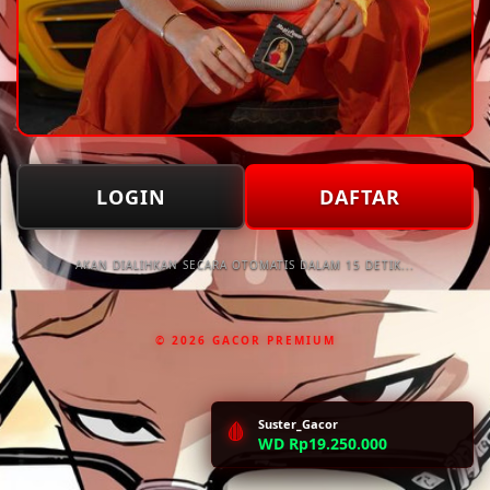
LOGIN
DAFTAR
AKAN DIALIHKAN SECARA OTOMATIS DALAM 15 DETIK...
© 2026 GACOR PREMIUM
Suster_Gacor
🩸
WD Rp19.250.000