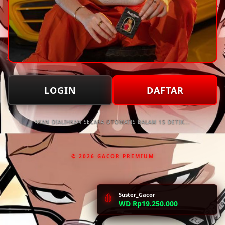
LOGIN
DAFTAR
AKAN DIALIHKAN SECARA OTOMATIS DALAM 15 DETIK...
© 2026 GACOR PREMIUM
Suster_Gacor
🩸
WD Rp19.250.000