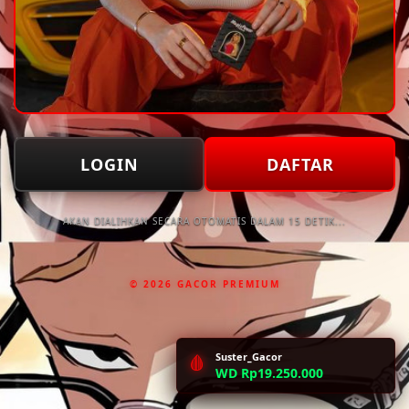
LOGIN
DAFTAR
AKAN DIALIHKAN SECARA OTOMATIS DALAM 15 DETIK...
© 2026 GACOR PREMIUM
Suster_Gacor
🩸
WD Rp19.250.000