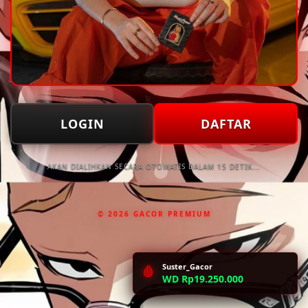
LOGIN
DAFTAR
AKAN DIALIHKAN SECARA OTOMATIS DALAM 15 DETIK...
© 2026 GACOR PREMIUM
Suster_Gacor
🩸
WD Rp19.250.000