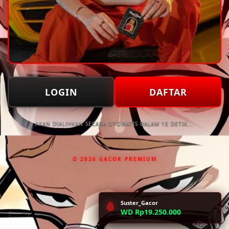
LOGIN
DAFTAR
AKAN DIALIHKAN SECARA OTOMATIS DALAM 15 DETIK...
© 2026 GACOR PREMIUM
Suster_Gacor
🩸
WD Rp19.250.000